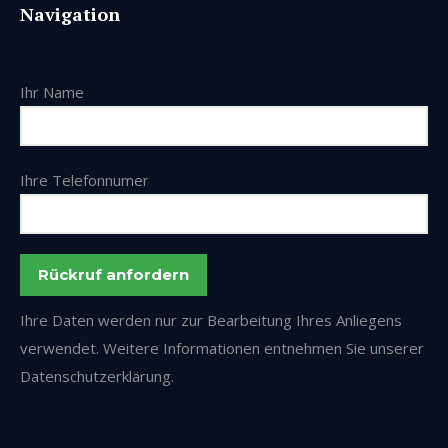
Navigation
opens
page
in
opens
new
in
Ihr Name
window
new
window
Ihre Telefonnumer
Ihre Daten werden nur zur Bearbeitung Ihres Anliegens
verwendet. Weitere Informationen entnehmen Sie unserer
Datenschutzerklärung.