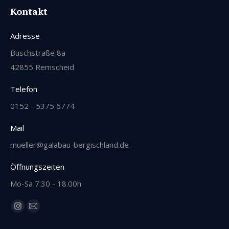
Kontakt
Adresse
Buschstraße 8a
42855 Remscheid
Telefon
0152 - 5375 6774
Mail
mueller@galabau-bergischland.de
Öffnungszeiten
Mo-Sa 7:30 - 18.00h
Finden Sie uns auf:
Instagram
E-
page
Mail