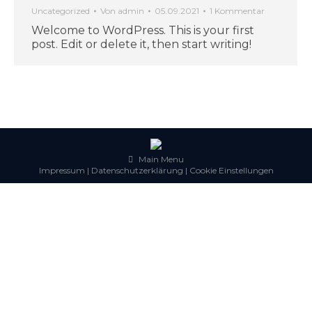
Uncategorized
Von
admin
05.09.2021
1 Kommentar
Welcome to WordPress. This is your first
post. Edit or delete it, then start writing!
Main Menu
Impressum
|
Datenschutzerklärung
|
Cookie Einstellungen